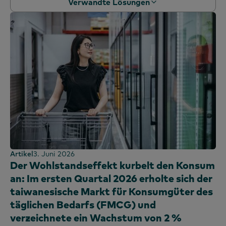
Chinesisch (traditionell)
Verwandte Lösungen
Lateinamerika
Baby-Panel
Bangladesch
Deutsch
Naher Osten
Schönheits-Panel
Bolivien
Verhaltensanalytik
Französisch
Nordamerika
Mode-Panel
Brasilien
Marketing-Effektivität
Koreanisch
OOH-Panel
Mittelamerika
PanelVoice-Umfrage
Portugiesisch
Benzin-Panel
Chile
Segmentierung
Spanisch
Panel kaufen
Kolumbien
Verpflichtet
Dominikanische Republik
Technik & Unterhaltung
Ecuador
Verwendungspanel
Ägypten
Äthiopien
Artikel
3. Juni 2026
Frankreich
Der Wohlstandseffekt kurbelt den Konsum
an: Im ersten Quartal 2026 erholte sich der
Ghana
taiwanesische Markt für Konsumgüter des
Weltweit
täglichen Bedarfs (FMCG) und
Indien
verzeichnete ein Wachstum von 2 %
Indonesien