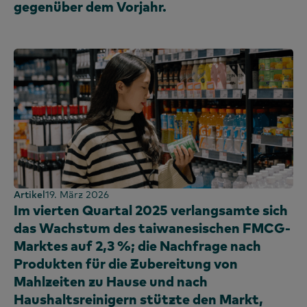
gegenüber dem Vorjahr.
Irland
Kenia
Korea
Festlandchina (CN)
Festlandchina (EN)
Malaysia
Mexiko
Marokko
Nigeria
Artikel
19. März 2026
Peru
Im vierten Quartal 2025 verlangsamte sich
Philippinen
das Wachstum des taiwanesischen FMCG-
Portugal
Marktes auf 2,3 %; die Nachfrage nach
Produkten für die Zubereitung von
Saudi-Arabien
Mahlzeiten zu Hause und nach
Schottland
Haushaltsreinigern stützte den Markt,
Südafrika