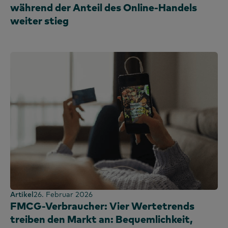
während der Anteil des Online-Handels
Spanien
weiter stieg
Sri Lanka
Taiwan
Thailand
Uganda
Großbritannien und Irland
Vereinigte Arabische Emirate
Vereinigtes Königreich
Vereinigte Staaten
Vietnam
Artikel
26. Februar 2026
FMCG-Verbraucher: Vier Wertetrends
treiben den Markt an: Bequemlichkeit,