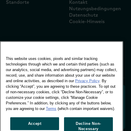
Standorte
Kontakt
Nutzungsbedingungen
Datenschutz
Cookie-Hinweis
Globales Büro
Vivo Building, 30
This website uses cookies, pixels and similar tracking
Stamford St, London
technologies through which we and certain third parties (such as
London SE1 9LQ
our analytics, social media, and advertising partners) may collect,
T +44 (0)207 076 9000
record, use, and share information about your use of our website
and online activities, as described in our
Privacy Policy
. By
clicking “Accept”, you are agreeing to these practices. To opt out
of non-necessary cookies, click “Decline Non-Necessary”, or to
customize your cookie settings, click “Manage Cookie
Preferences.” In addition, by clicking any of the buttons below,
Entschlüsselung des Käuferverhaltens zur Gestaltung
you are agreeing to our
Terms
(which contain important waivers).
der Zukunft Ihrer Marke. Umwandlung von
Verhaltensdaten in umsetzbare Erkenntnisse, um
datengestütztes Wachstum zu fördern.
Accept
Decline Non-
Necessary