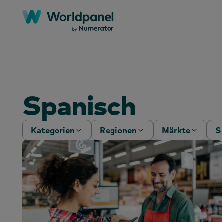
Spanisch
Kategorien
Regionen
Märkte
S
White Papers
Afrika
Algerien
C
(
Webinare
Asien-Pazifik
Argentinien
C
Fallstudien
Europa
Australien
(
Berichte
Weltweit
Bangladesch
D
Artikel
Lateinamerika
Bolivien