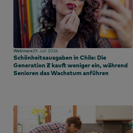
Kenia
Korea
Festlandchina
Festlandchina
Malaysia
Webinare
29. Juli 2026
Mexiko
Schönheitsausgaben in Chile: Die
Marokko
Generation Z kauft weniger ein, während
Nigeria
Senioren das Wachstum anführen
Peru
Philippinen
Portugal
Saudi-Arabien
Schottland
Südafrika