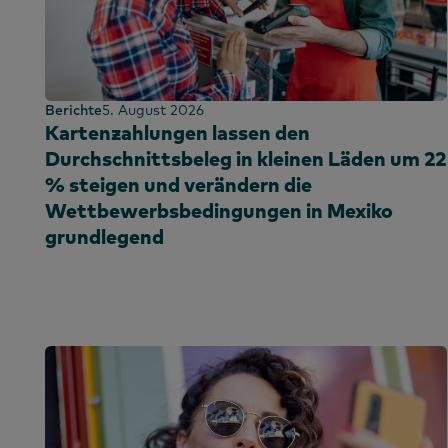
F
Naher Osten
Brasilien
K
Nordamerika
Mittelamerika
P
Chile
S
Kolumbien
Berichte
5. August 2026
Kartenzahlungen lassen den
Dominikanisc
Durchschnittsbeleg in kleinen Läden um 22
Republik
% steigen und verändern die
Ecuador
Wettbewerbsbedingungen in Mexiko
Ägypten
grundlegend
Äthiopien
Frankreich
Ghana
Weltweit
Indien
Indonesien
Irland