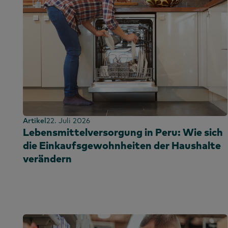
Spanien
Sri Lanka
Taiwan
Thailand
Uganda
Großbritannie
Irland
Vereinigte Ara
Artikel
22. Juli 2026
Emirate
Lebensmittelversorgung in Peru: Wie sich
Vereinigtes
die Einkaufsgewohnheiten der Haushalte
Königreich
verändern
Vereinigte Sta
Vietnam