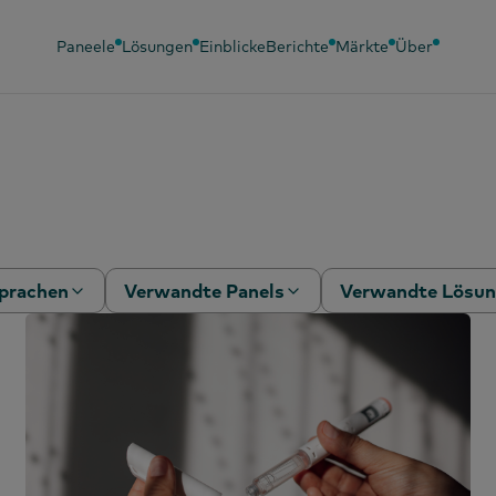
Paneele
Lösungen
Einblicke
Berichte
Märkte
Über
prachen
Verwandte Panels
Verwandte Lösu
hinesisch
Baby-Panel
Verhaltensanalyt
vereinfacht)
Schönheits-Panel
Marketing-
hinesisch
Effektivität
Mode-Panel
traditionell)
PanelVoice-Umf
OOH-Panel
eutsch
Segmentierung
Benzin-Panel