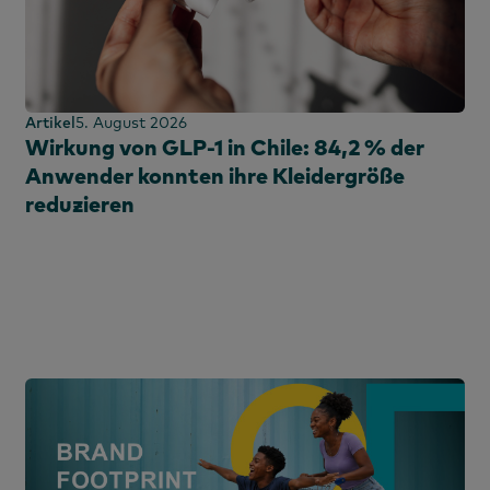
ranzösisch
Panel kaufen
oreanisch
Verpflichtet
ortugiesisch
Technik &
panisch
Unterhaltung
Artikel
5. August 2026
Wirkung von GLP-1 in Chile: 84,2 % der
Verwendungspanel
he
Anwender konnten ihre Kleidergröße
reduzieren