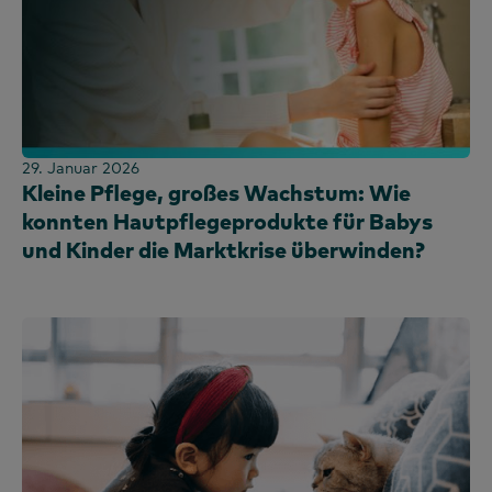
Kenia
Korea
Festlandchina (CN)
Festlandchina (EN)
Malaysia
29. Januar 2026
Mexiko
Kleine Pflege, großes Wachstum: Wie
Marokko
konnten Hautpflegeprodukte für Babys
Nigeria
und Kinder die Marktkrise überwinden?
Peru
Philippinen
Portugal
Saudi-Arabien
Schottland
Südafrika
Spanien