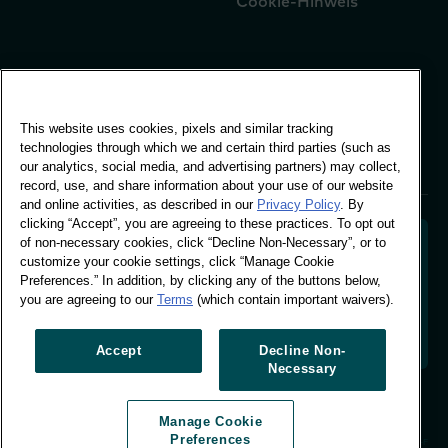
Cookie-Hinweis
Globales Büro
Vivo Building, 30
This website uses cookies, pixels and similar tracking
Stamford St, London
technologies through which we and certain third parties (such as
London SE1 9LQ
our analytics, social media, and advertising partners) may collect,
T +44 (0)207 076 9000
record, use, and share information about your use of our website
and online activities, as described in our
Privacy Policy
. By
clicking “Accept”, you are agreeing to these practices. To opt out
of non-necessary cookies, click “Decline Non-Necessary”, or to
customize your cookie settings, click “Manage Cookie
Preferences.” In addition, by clicking any of the buttons below,
Entschlüsselung des Käuferverhaltens zur Gestaltung
you are agreeing to our
Terms
(which contain important waivers).
der Zukunft Ihrer Marke. Umwandlung von
Verhaltensdaten in umsetzbare Erkenntnisse, um
datengestütztes Wachstum zu fördern.
Accept
Decline Non-
Necessary
Cookie-Einstellungen verwalten
Manage Cookie
© Worldpanel 2026
Preferences
Website von T-F