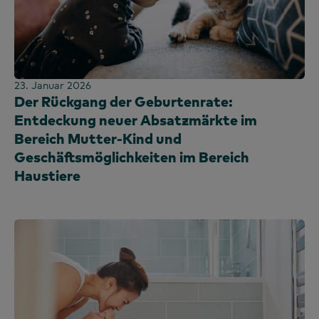
Sri Lanka
Taiwan
Thailand
Uganda
23. Januar 2026
Großbritannien und Irland
Der Rückgang der Geburtenrate:
Vereinigte Arabische Emirate
Entdeckung neuer Absatzmärkte im
Vereinigtes Königreich
Bereich Mutter-Kind und
Geschäftsmöglichkeiten im Bereich
Vereinigte Staaten
Haustiere
Vietnam