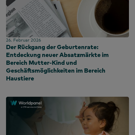
Bolivien
Verhaltensanalytik
Französisch
Nordamerika
Mode-Panel
Brasilien
Marketing-Effektivität
Koreanisch
OOH-Panel
Mittelamerika
PanelVoice-Umfrage
Portugiesisch
Benzin-Panel
Chile
Segmentierung
Spanisch
Panel kaufen
Kolumbien
26. Februar 2026
Verpflichtet
Der Rückgang der Geburtenrate:
Dominikanische Republik
Technik & Unterhaltung
Entdeckung neuer Absatzmärkte im
Ecuador
Bereich Mutter-Kind und
Verwendungspanel
Ägypten
Geschäftsmöglichkeiten im Bereich
Äthiopien
Haustiere
Frankreich
Ghana
Weltweit
Indien
Indonesien
Irland