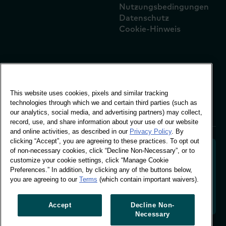
Nutzungsbedingungen
Datenschutz
Cookie-Hinweis
Globales Büro
Vivo Building, 30
This website uses cookies, pixels and similar tracking
Stamford St, London
technologies through which we and certain third parties (such as
London SE1 9LQ
our analytics, social media, and advertising partners) may collect,
T +44 (0)207 076 9000
record, use, and share information about your use of our website
and online activities, as described in our
Privacy Policy
. By
clicking “Accept”, you are agreeing to these practices. To opt out
of non-necessary cookies, click “Decline Non-Necessary”, or to
customize your cookie settings, click “Manage Cookie
Preferences.” In addition, by clicking any of the buttons below,
Entschlüsselung des Käuferverhaltens zur Gestaltung
you are agreeing to our
Terms
(which contain important waivers).
der Zukunft Ihrer Marke. Umwandlung von
Verhaltensdaten in umsetzbare Erkenntnisse, um
datengestütztes Wachstum zu fördern.
Accept
Decline Non-
Necessary
Cookie-Einstellungen verwalten