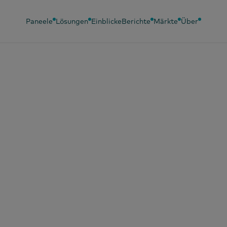
Paneele
Lösungen
Einblicke
Berichte
Märkte
Über
2024
 die Hälfte der
tnamesischen
sumgütermarken
te 2023