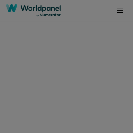
Artikel
9. April 2024
60 % der
thailändischen
Verbraucher trinken
auch außerhalb ihres
Zuhauses weiterhin
zuckerfreie