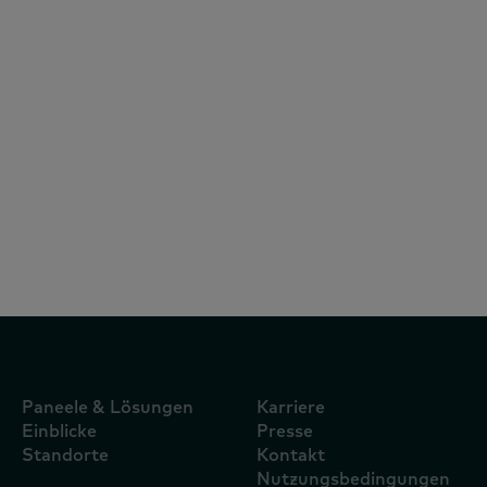
White Papers
11. März 2025
Bericht: Ausblick für den thailändischen
FMCG-Markt 2025
Paneele & Lösungen
Karriere
Einblicke
Presse
Standorte
Kontakt
Nutzungsbedingungen