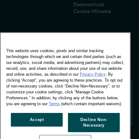
Datenschutz
Cookie-Hinweis
Globales Büro
Vivo Building, 30
This website uses cookies, pixels and similar tracking
Stamford St, London
technologies through which we and certain third parties (such as
London SE1 9LQ
our analytics, social media, and advertising partners) may collect,
T +44 (0)207 076 9000
record, use, and share information about your use of our website
and online activities, as described in our
Privacy Policy
. By
clicking “Accept”, you are agreeing to these practices. To opt out
of non-necessary cookies, click “Decline Non-Necessary”, or to
customize your cookie settings, click “Manage Cookie
Preferences.” In addition, by clicking any of the buttons below,
Entschlüsselung des Käuferverhaltens zur Gestaltung
you are agreeing to our
Terms
(which contain important waivers).
der Zukunft Ihrer Marke. Umwandlung von
Verhaltensdaten in umsetzbare Erkenntnisse, um
datengestütztes Wachstum zu fördern.
Accept
Decline Non-
Necessary
Cookie-Einstellungen verwalten